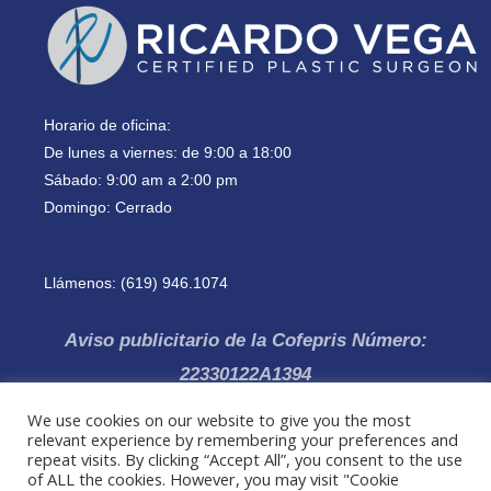
Horario de oficina:
De lunes a viernes: de 9:00 a 18:00
Sábado: 9:00 am a 2:00 pm
Domingo: Cerrado
Llámenos: (619) 946.1074
Aviso publicitario de la Cofepris Número:
22330122A1394
We use cookies on our website to give you the most
Todos los derechos reservados 2021 © Dr Ricardo Vega, Cirujano
relevant experience by remembering your preferences and
Plástico y Estético Especialista | Política de Privacidad |Clínica ubicada
repeat visits. By clicking “Accept All”, you consent to the use
en Tijuana (Baja California, México)
of ALL the cookies. However, you may visit "Cookie