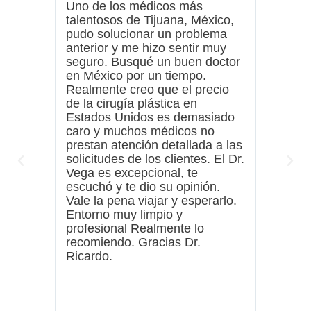
Uno de los médicos más
La aten
talentosos de Tijuana, México,
mejor q
pudo solucionar un problema
El Dr. 
anterior y me hizo sentir muy
dedicad
seguro. Busqué un buen doctor
clarame
en México por un tiempo.
el médi
Realmente creo que el precio
visto, i
de la cirugía plástica en
hermano
Estados Unidos es demasiado
Nueva Y
caro y muchos médicos no
recuper
prestan atención detallada a las
de lo q
solicitudes de los clientes. El Dr.
61 años
Vega es excepcional, te
estirami
escuchó y te dio su opinión.
Estoy c
Vale la pena viajar y esperarlo.
resulta
Entorno muy limpio y
detalle
profesional Realmente lo
línea ho
recomiendo. Gracias Dr.
que que
Ricardo.
apareci
estrell
genial.
joven. 