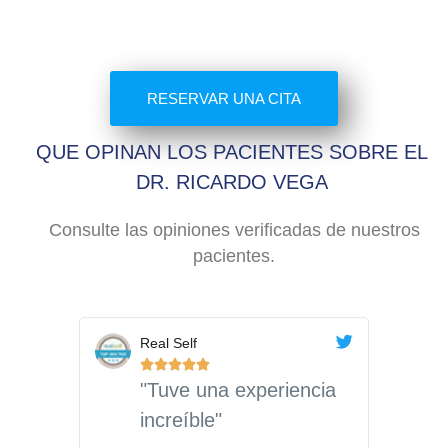
RESERVAR UNA CITA
QUE OPINAN LOS PACIENTES SOBRE EL
DR. RICARDO VEGA
Consulte las opiniones verificadas de nuestros
pacientes.
Real Self
Re






"Tuve una experiencia
"
increíble"
e