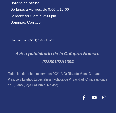
Horario de oficina:
De lunes a viernes: de 9:00 a 18:00
Sábado: 9:00 am a 2:00 pm
Domingo: Cerrado
Llámenos: (619) 946.1074
Aviso publicitario de la Cofepris Número:
22330122A1394
Todos los derechos reservados 2021 © Dr Ricardo Vega, Cirujano
Plástico y Estético Especialista | Política de Privacidad |Clínica ubicada
en Tijuana (Baja California, México)
F
Y
I
a
o
n
c
u
s
e
t
t
b
u
a